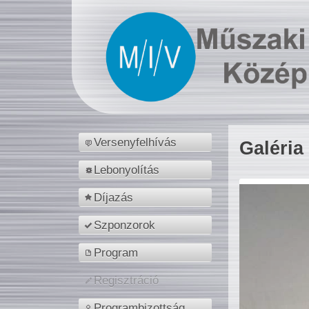
Versenyfelhívás
Galéria
Lebonyolítás
Díjazás
Szponzorok
Program
Regisztráció
Programbizottság