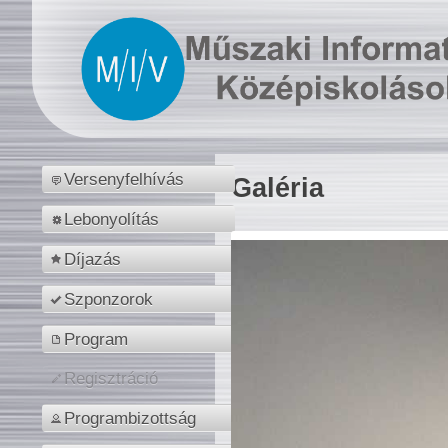
Versenyfelhívás
Galéria
Lebonyolítás
Díjazás
Szponzorok
Program
Regisztráció
Programbizottság