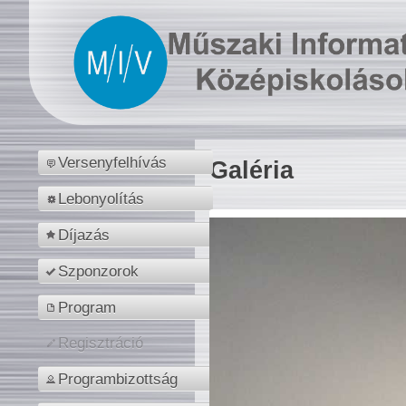
Versenyfelhívás
Galéria
Lebonyolítás
Díjazás
Szponzorok
Program
Regisztráció
Programbizottság