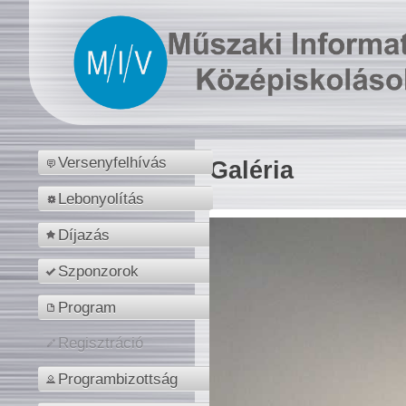
Versenyfelhívás
Galéria
Lebonyolítás
Díjazás
Szponzorok
Program
Regisztráció
Programbizottság