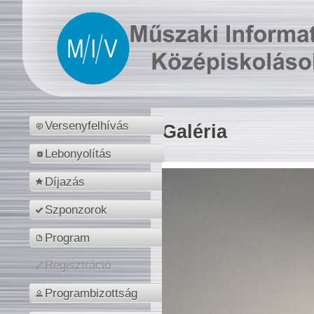
Versenyfelhívás
Galéria
Lebonyolítás
Díjazás
Szponzorok
Program
Regisztráció
Programbizottság