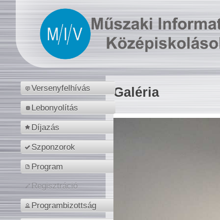
Versenyfelhívás
Galéria
Lebonyolítás
Díjazás
Szponzorok
Program
Regisztráció
Programbizottság