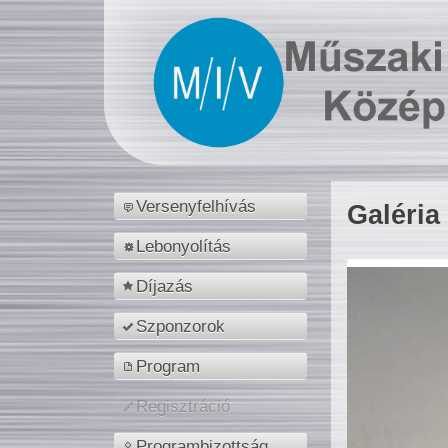
Versenyfelhívás
Galéria
Lebonyolítás
Díjazás
Szponzorok
Program
Regisztráció
Programbizottság