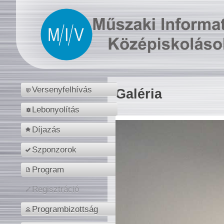
Versenyfelhívás
Galéria
Lebonyolítás
Díjazás
Szponzorok
Program
Regisztráció
Programbizottság