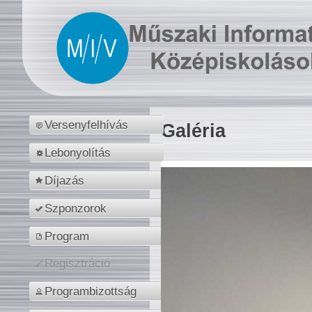
Versenyfelhívás
Galéria
Lebonyolítás
Díjazás
Szponzorok
Program
Regisztráció
Programbizottság