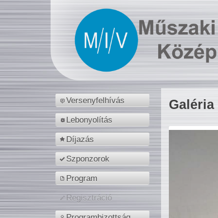
Versenyfelhívás
Galéria
Lebonyolítás
Díjazás
Szponzorok
Program
Regisztráció
Programbizottság