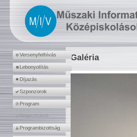
Versenyfelhívás
Galéria
Lebonyolítás
Díjazás
Szponzorok
Program
Regisztráció
Programbizottság