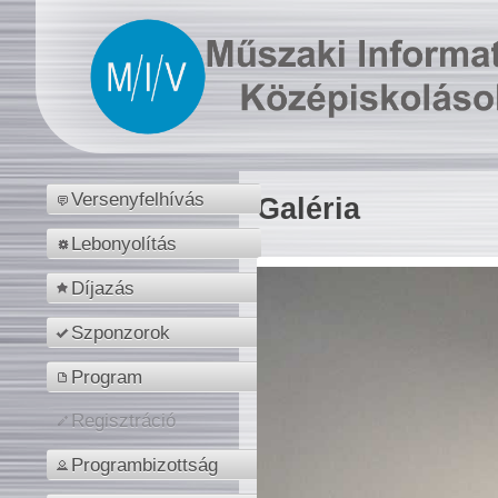
Versenyfelhívás
Galéria
Lebonyolítás
Díjazás
Szponzorok
Program
Regisztráció
Programbizottság