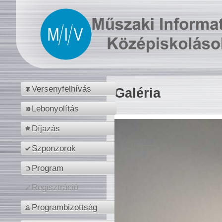
Versenyfelhívás
Galéria
Lebonyolítás
Díjazás
Szponzorok
Program
Regisztráció
Programbizottság