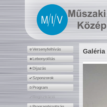
Versenyfelhívás
Galéria
Lebonyolítás
Díjazás
Szponzorok
Program
Regisztráció
Programbizottság