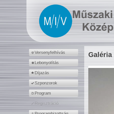
Versenyfelhívás
Galéria
Lebonyolítás
Díjazás
Szponzorok
Program
Regisztráció
Programbizottság