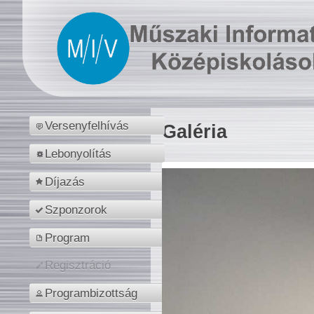
Versenyfelhívás
Galéria
Lebonyolítás
Díjazás
Szponzorok
Program
Regisztráció
Programbizottság