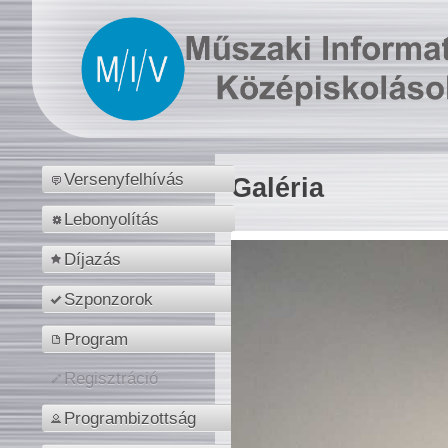
Versenyfelhívás
Galéria
Lebonyolítás
Díjazás
Szponzorok
Program
Regisztráció
Programbizottság