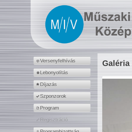
Versenyfelhívás
Galéria
Lebonyolítás
Díjazás
Szponzorok
Program
Regisztráció
Programbizottság