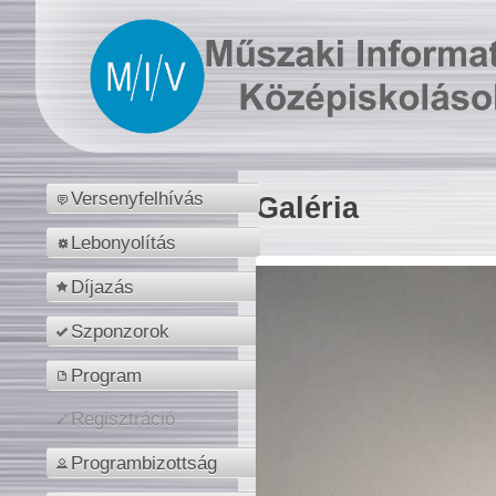
Versenyfelhívás
Galéria
Lebonyolítás
Díjazás
Szponzorok
Program
Regisztráció
Programbizottság