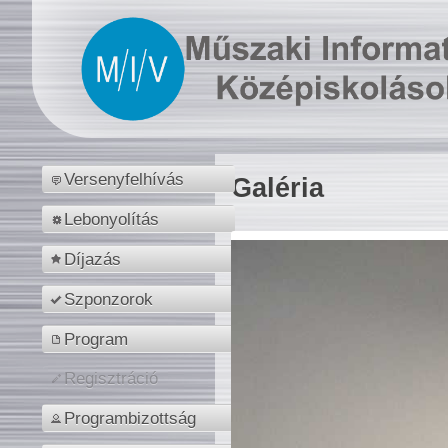
Versenyfelhívás
Galéria
Lebonyolítás
Díjazás
Szponzorok
Program
Regisztráció
Programbizottság