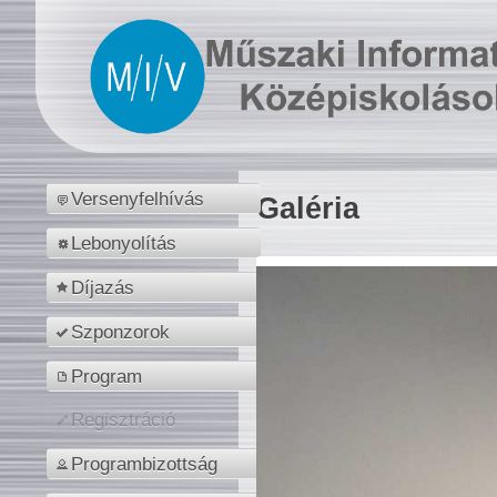
Versenyfelhívás
Galéria
Lebonyolítás
Díjazás
Szponzorok
Program
Regisztráció
Programbizottság