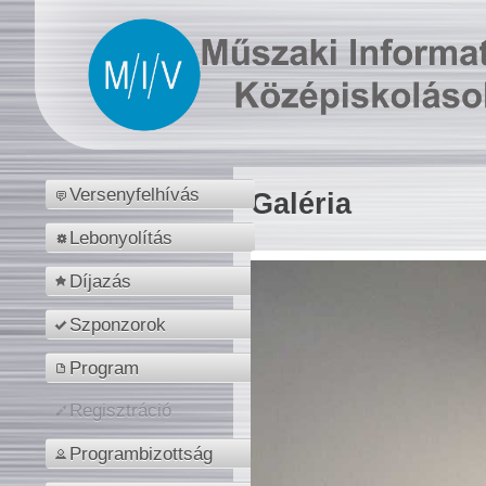
Versenyfelhívás
Galéria
Lebonyolítás
Díjazás
Szponzorok
Program
Regisztráció
Programbizottság