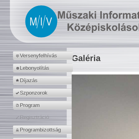
Versenyfelhívás
Galéria
Lebonyolítás
Díjazás
Szponzorok
Program
Regisztráció
Programbizottság