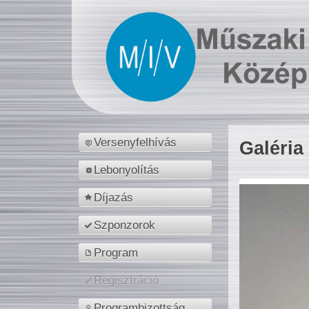
Versenyfelhívás
Galéria
Lebonyolítás
Díjazás
Szponzorok
Program
Regisztráció
Programbizottság