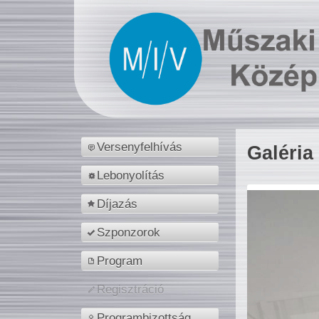
Versenyfelhívás
Galéria
Lebonyolítás
Díjazás
Szponzorok
Program
Regisztráció
Programbizottság