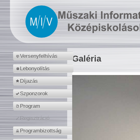
Versenyfelhívás
Galéria
Lebonyolítás
Díjazás
Szponzorok
Program
Regisztráció
Programbizottság