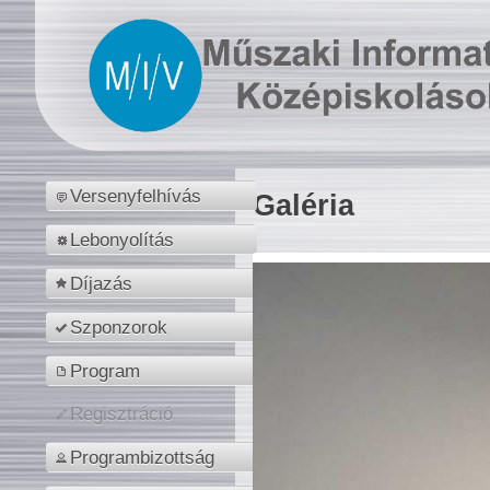
Versenyfelhívás
Galéria
Lebonyolítás
Díjazás
Szponzorok
Program
Regisztráció
Programbizottság