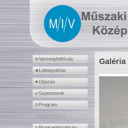
Versenyfelhívás
Galéria
Lebonyolítás
Díjazás
Szponzorok
Program
Regisztráció
Programbizottság