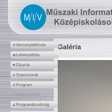
Versenyfelhívás
Galéria
Lebonyolítás
Díjazás
Szponzorok
Program
Regisztráció
Programbizottság