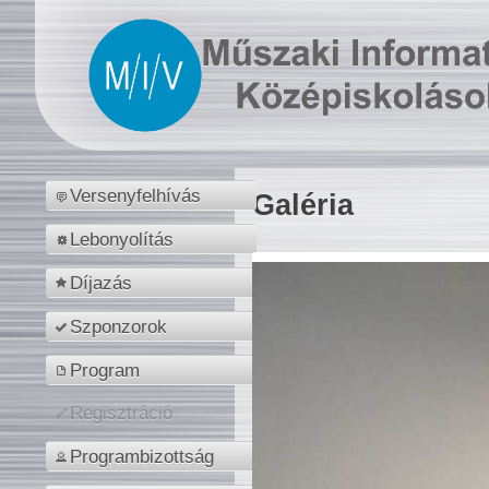
Versenyfelhívás
Galéria
Lebonyolítás
Díjazás
Szponzorok
Program
Regisztráció
Programbizottság