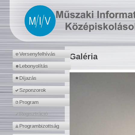
Versenyfelhívás
Galéria
Lebonyolítás
Díjazás
Szponzorok
Program
Regisztráció
Programbizottság