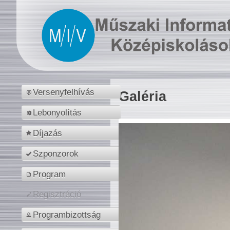
Versenyfelhívás
Galéria
Lebonyolítás
Díjazás
Szponzorok
Program
Regisztráció
Programbizottság