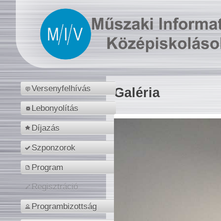
Versenyfelhívás
Galéria
Lebonyolítás
Díjazás
Szponzorok
Program
Regisztráció
Programbizottság