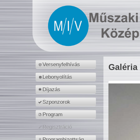
Versenyfelhívás
Galéria
Lebonyolítás
Díjazás
Szponzorok
Program
Regisztráció
Programbizottság