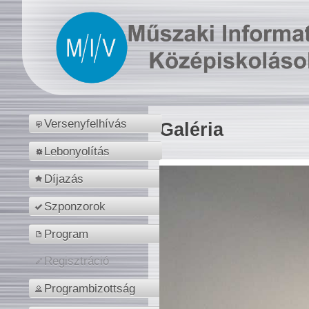
Versenyfelhívás
Galéria
Lebonyolítás
Díjazás
Szponzorok
Program
Regisztráció
Programbizottság