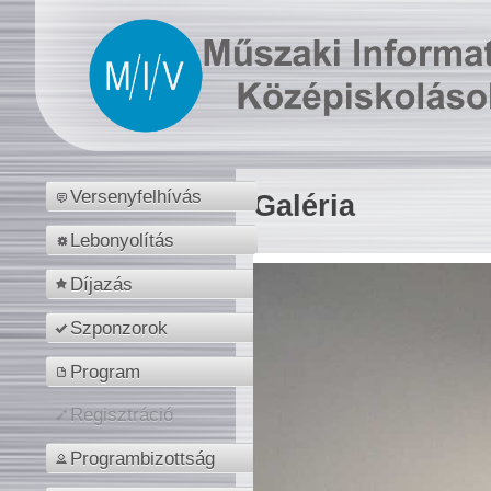
Versenyfelhívás
Galéria
Lebonyolítás
Díjazás
Szponzorok
Program
Regisztráció
Programbizottság