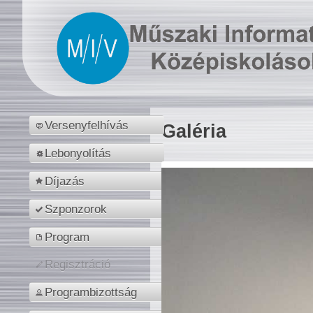
Versenyfelhívás
Galéria
Lebonyolítás
Díjazás
Szponzorok
Program
Regisztráció
Programbizottság