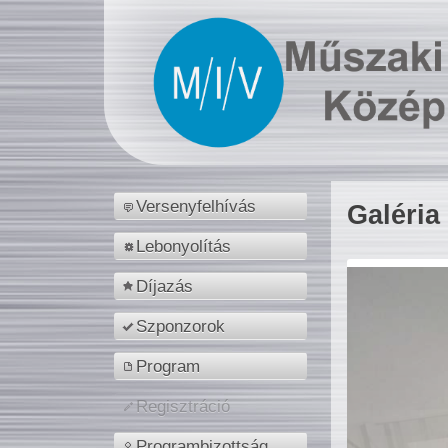
Versenyfelhívás
Galéria
Lebonyolítás
Díjazás
Szponzorok
Program
Regisztráció
Programbizottság