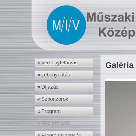
Versenyfelhívás
Galéria
Lebonyolítás
Díjazás
Szponzorok
Program
Regisztráció
Programbizottság