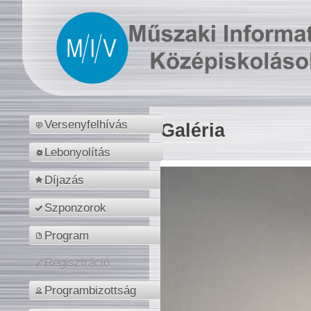
Versenyfelhívás
Galéria
Lebonyolítás
Díjazás
Szponzorok
Program
Regisztráció
Programbizottság