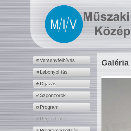
Versenyfelhívás
Galéria
Lebonyolítás
Díjazás
Szponzorok
Program
Regisztráció
Programbizottság