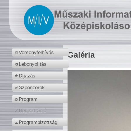
Versenyfelhívás
Galéria
Lebonyolítás
Díjazás
Szponzorok
Program
Regisztráció
Programbizottság