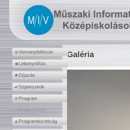
Versenyfelhívás
Galéria
Lebonyolítás
Díjazás
Szponzorok
Program
Regisztráció
Programbizottság