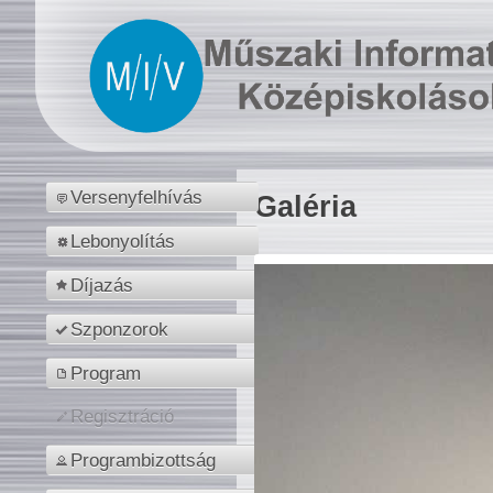
Versenyfelhívás
Galéria
Lebonyolítás
Díjazás
Szponzorok
Program
Regisztráció
Programbizottság