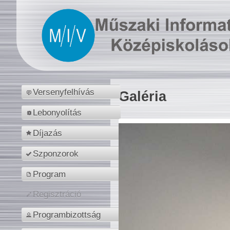
Versenyfelhívás
Galéria
Lebonyolítás
Díjazás
Szponzorok
Program
Regisztráció
Programbizottság