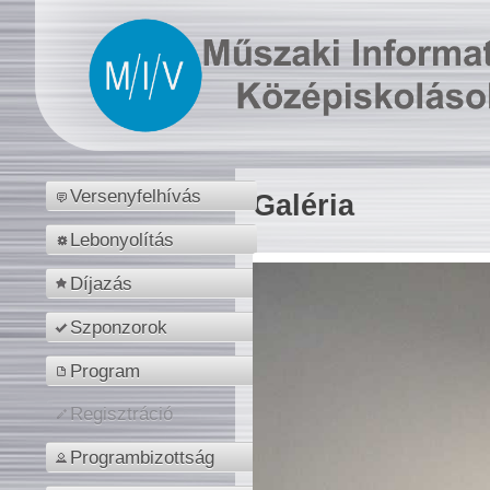
Versenyfelhívás
Galéria
Lebonyolítás
Díjazás
Szponzorok
Program
Regisztráció
Programbizottság