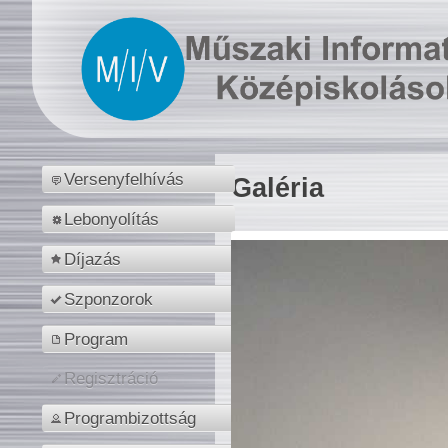
Versenyfelhívás
Galéria
Lebonyolítás
Díjazás
Szponzorok
Program
Regisztráció
Programbizottság