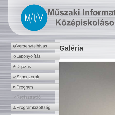
Versenyfelhívás
Galéria
Lebonyolítás
Díjazás
Szponzorok
Program
Regisztráció
Programbizottság