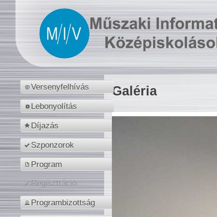
Versenyfelhívás
Galéria
Lebonyolítás
Díjazás
Szponzorok
Program
Regisztráció
Programbizottság