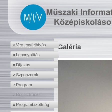
Versenyfelhívás
Galéria
Lebonyolítás
Díjazás
Szponzorok
Program
Regisztráció
Programbizottság